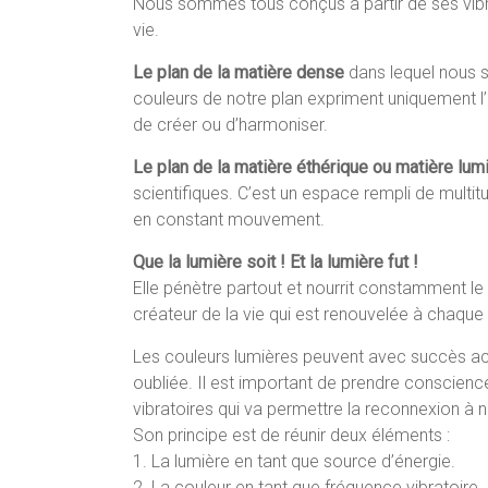
Nous sommes tous conçus à partir de ses vibrat
vie.
Le plan de la matière dense
dans lequel nous so
couleurs de notre plan expriment uniquement l’
de créer ou d’harmoniser.
Le plan de la matière éthérique ou matière lu
scientifiques. C’est un espace rempli de mult
en constant mouvement.
Que la lumière soit ! Et la lumière fut !
Elle pénètre partout et nourrit constamment le 
créateur de la vie qui est renouvelée à chaque 
Les couleurs lumières peuvent avec succès ac
oubliée. Il est important de prendre conscienc
vibratoires qui va permettre la reconnexion à n
Son principe est de réunir deux éléments :
1. La lumière en tant que source d’énergie.
2. La couleur en tant que fréquence vibratoire.