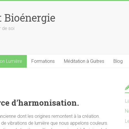
t Bioénergie
r de soi
on Lumière
Formations
Méditation à Guitres
Blog
rce d’harmonisation.
L
N
 ancienne dont les origines remontent à la création.
L
et de vibrations de lumière que nous appelons couleurs.