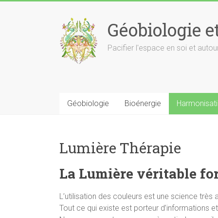
Skip
to
Géobiologie e
content
Pacifier l'espace en soi et autou
Géobiologie
Bioénergie
Harmonisati
Lumière Thérapie
La Lumière véritable fo
L’utilisation des couleurs est une science très
Tout ce qui existe est porteur d’informations 