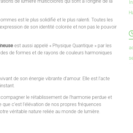
ions de lumière multicolores qui sont à l’origine de la
In
H
mmes est le plus solidifié et le plus ralenti. Toutes les
expression de son identité colorée et non pas le pouvoir
mineuse
est aussi appelé « Physique Quantique » par les
a
itudes de formes et de rayons de couleurs harmoniques
s
vivant de son énergie vibrante d’amour. Elle est l’acte
instant.
compagner le rétablissement de l’harmonie perdue et
e que c’est l’élévation de nos propres fréquences
otre véritable nature reliée au monde de lumière.